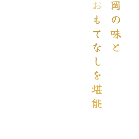
福岡の味と
、
お楽しみいただけます。
素材の魅力を最大限に引き出した料理を
濃厚な「蘭王」の卵など、厳選された食材を使用し、
九州産のブランド和牛、老舗「ふくや」の明太子、
夜はすき焼きやしゃぶしゃぶをご提供しています。
昼は贅沢なめんたい御膳、
「和牛すき焼き・しゃぶしゃぶ 神楽」天神店では、
おもてなしを堪能