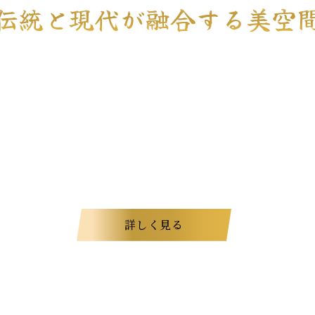
伝統と現代が融合する美空
は、和の美しさとモダンな感性が調和した高級感のある空
水が上品に彩り、書道家による大きな屏風の作品が訪れる方
田焼を使用し、細部までこだわりを感じられるデザインが
あるこだわりの空間で、心に残るひとときをお楽しみくださ
詳しく見る
お品書き