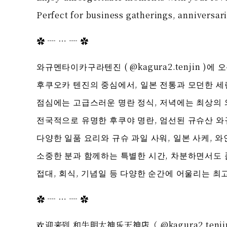
Perfect for business gatherings, anniversari
✿ ┈ ⋯ ┈ ✿
와규멘타이카구라텐진 ( @kagura2.tenjin )에
후쿠오카 텐진의 중심에서, 일본 전통과 모던한 세
점심에는 고급스러운 명란 정식, 저녁에는 최상의
전국적으로 유명한 후쿠야 명란, 엄선된 규슈산 와
다양한 일품 요리와 규슈 과일 사워, 일본 사케, 와
소중한 분과 함께하는 특별한 시간, 차분하면서도 
접대, 회식, 기념일 등 다양한 순간에 어울리는 최
✿ ┈ ⋯ ┈ ✿
欢迎来到 和牛明太神乐天神店（ @kagura2.tenji