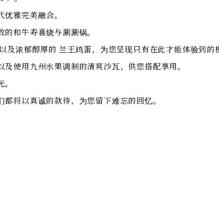
代优雅完美融合。
致的和牛寿喜烧与涮涮锅。
，以及浓郁醇厚的 兰王鸡蛋，为您呈现只有在此才能体验到的
以及使用九州水果调制的清爽沙瓦，供您搭配享用。
光。
们都将以真诚的款待，为您留下难忘的回忆。